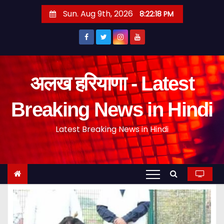
S
Sun. Aug 9th, 2026
8:22:18 PM
k
i
p
t
o
अलख हरियाणा - Latest
c
o
Breaking News in Hindi
n
Latest Breaking News in Hindi
t
e
n
t