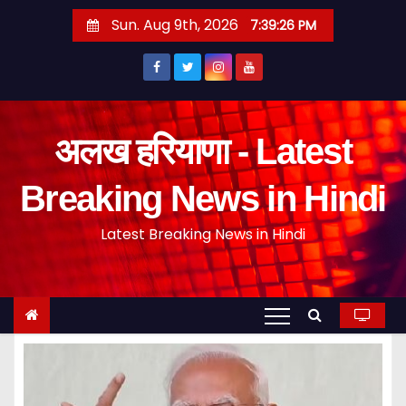
S
Sun. Aug 9th, 2026
7:39:26 PM
k
i
p
t
o
अलख हरियाणा - Latest
c
o
Breaking News in Hindi
n
Latest Breaking News in Hindi
t
e
n
t