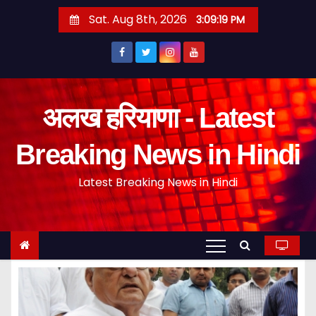
S
Sat. Aug 8th, 2026
3:09:19 PM
k
i
p
t
o
अलख हरियाणा - Latest
c
o
Breaking News in Hindi
n
Latest Breaking News in Hindi
t
e
n
t