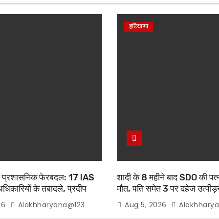
हरियाणा
ड़ा प्रशासनिक फेरबदल: 17 IAS
शादी के 8 महीने बाद SDO की पत्न
कारियों के तबादले, प्रदीप
मौत, पति समेत 3 पर दहेज उत्पीड
े में गुरुग्राम वापसी
26
Alakhharyana@123
Aug 5, 2026
Alakhhary