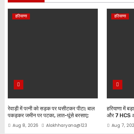
हरियाणा
हरियाणा
रेवाड़ी में पत्नी को सड़क पर घसीटकर पीटा: बाल
हरियाणा में ब
पकड़कर जमीन पर पटका, लात-घूंसे बरसाए;
और 7 HCS अधि
महिला चीखती रही- “मम्मी… मम्मी”
दहिया की 24 घंट
Aug 8, 2026
Alakhharyana@123
Aug 7, 20