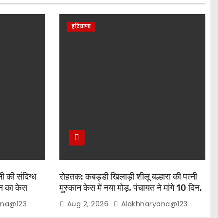
हरियाणा
ी की संदिग्ध
रोहतक: कबड्डी खिलाड़ी शीलू बल्हारा की पत्नी
़न का केस
मुस्कान केस में नया मोड़, पंचायत ने मांगे 10 दिन,
शीलू समेत 3 हिरासत में
ana@123
Aug 2, 2026
Alakhharyana@123