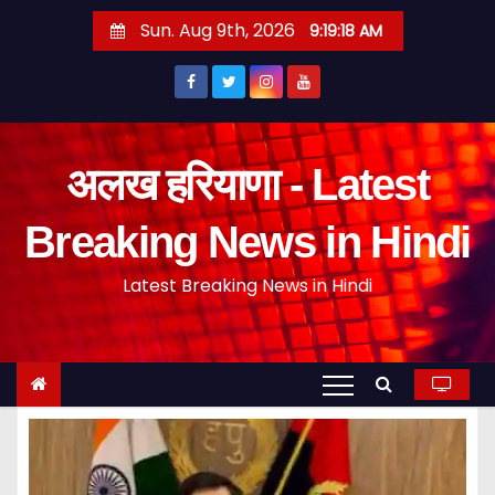
S
Sun. Aug 9th, 2026
9:19:19 AM
k
i
p
t
o
अलख हरियाणा - Latest
c
o
Breaking News in Hindi
n
Latest Breaking News in Hindi
t
e
n
t