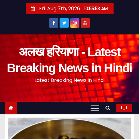
S
Fri. Aug 7th, 2026
10:55:54 AM
k
i
p
t
o
अलख हरियाणा - Latest
c
o
Breaking News in Hindi
n
Latest Breaking News in Hindi
t
e
n
t