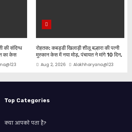
ी की संदिग्ध
रोहतक: कबड्डी खिलाड़ी शीलू बल्हारा की पत्नी
़न का केस
मुस्कान केस में नया मोड़, पंचायत ने मांगे 10 दिन,
शीलू समेत 3 हिरासत में
ana@123
Aug 2, 2026
Alakhharyana@123
Top Categories
क्या आपको पता हैं?