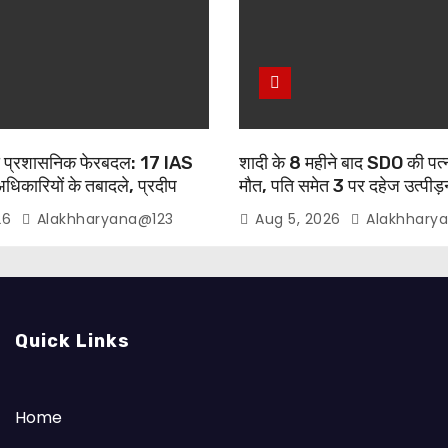
ड़ा प्रशासनिक फेरबदल: 17 IAS
शादी के 8 महीने बाद SDO की पत्न
कारियों के तबादले, प्रदीप
मौत, पति समेत 3 पर दहेज उत्पीड
े में गुरुग्राम वापसी
26
Alakhharyana@123
Aug 5, 2026
Alakhhary
Quick Links
Home