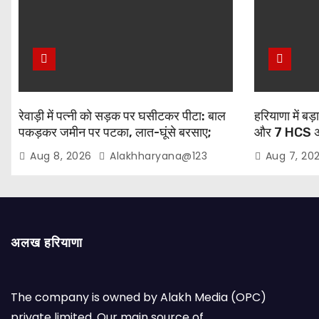
रेवाड़ी में पत्नी को सड़क पर घसीटकर पीटा: बाल
हरियाणा में ब
पकड़कर जमीन पर पटका, लात-घूंसे बरसाए;
और 7 HCS अधि
महिला चीखती रही- “मम्मी… मम्मी”
दहिया की 24 घंट
Aug 8, 2026
Alakhharyana@123
Aug 7, 20
अलख हरियाणा
The company is owned by Alakh Media (OPC)
private limited. Our main source of