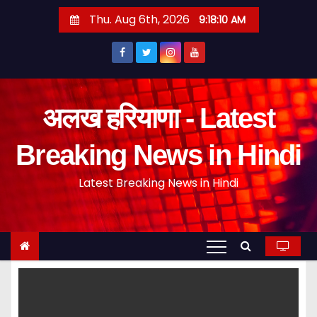
S
Thu. Aug 6th, 2026
9:18:11 AM
k
i
p
t
o
अलख हरियाणा - Latest
c
o
Breaking News in Hindi
n
Latest Breaking News in Hindi
t
e
n
t