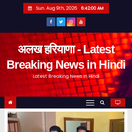
S
Sun. Aug 9th, 2026
6:42:01 AM
k
i
p
t
o
अलख हरियाणा - Latest
c
o
Breaking News in Hindi
n
Latest Breaking News in Hindi
t
e
n
t