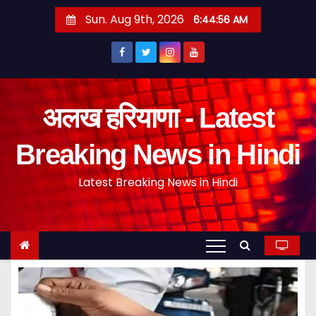
S
Sun. Aug 9th, 2026
6:44:57 AM
k
i
p
t
o
अलख हरियाणा - Latest
c
o
Breaking News in Hindi
n
Latest Breaking News in Hindi
t
e
n
t