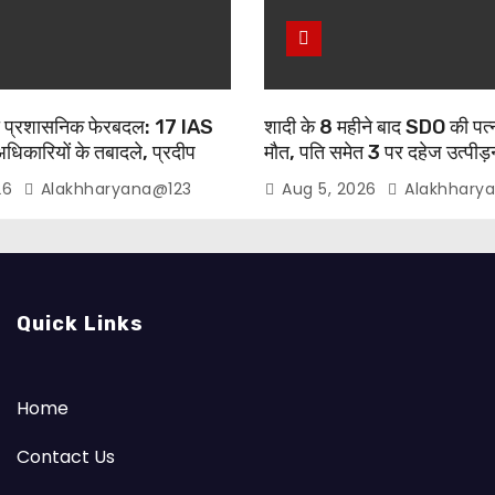
ड़ा प्रशासनिक फेरबदल: 17 IAS
शादी के 8 महीने बाद SDO की पत्न
कारियों के तबादले, प्रदीप
मौत, पति समेत 3 पर दहेज उत्पीड
े में गुरुग्राम वापसी
26
Alakhharyana@123
Aug 5, 2026
Alakhhary
Quick Links
Home
Contact Us