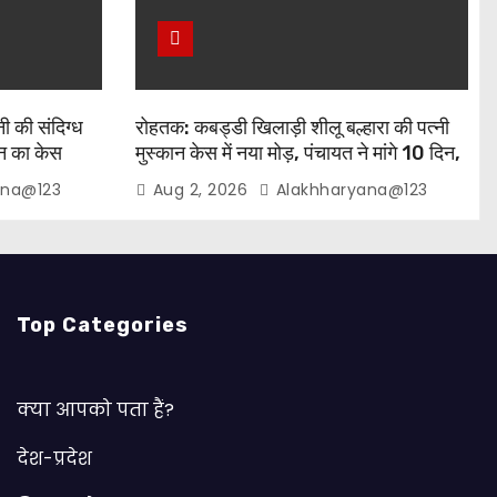
ी की संदिग्ध
रोहतक: कबड्डी खिलाड़ी शीलू बल्हारा की पत्नी
़न का केस
मुस्कान केस में नया मोड़, पंचायत ने मांगे 10 दिन,
शीलू समेत 3 हिरासत में
ana@123
Aug 2, 2026
Alakhharyana@123
Top Categories
क्या आपको पता हैं?
देश-प्रदेश