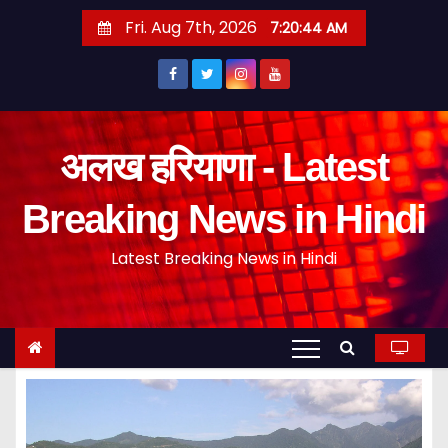
S
Fri. Aug 7th, 2026
7:20:45 AM
k
i
p
t
o
अलख हरियाणा - Latest
c
o
Breaking News in Hindi
n
Latest Breaking News in Hindi
t
e
n
t