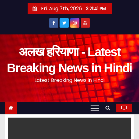
S
Fri. Aug 7th, 2026
3:21:42 PM
k
i
p
t
o
अलख हरियाणा - Latest
c
o
Breaking News in Hindi
n
Latest Breaking News in Hindi
t
e
n
t