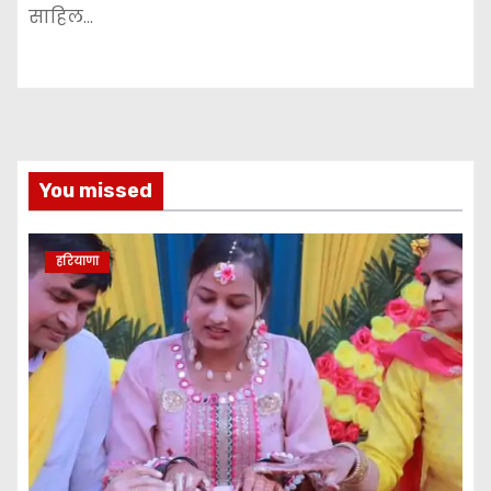
साहिल…
You missed
हरियाणा