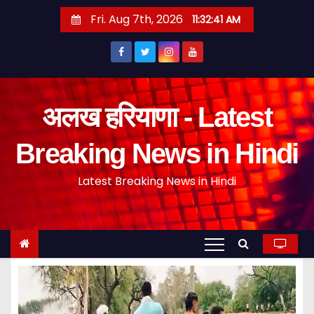
S
Fri. Aug 7th, 2026
11:32:42 AM
k
i
p
t
o
अलख हरियाणा - Latest
c
o
Breaking News in Hindi
n
Latest Breaking News in Hindi
t
e
n
t