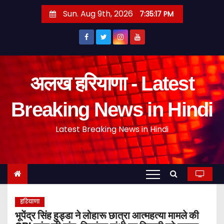
S
Sun. Aug 9th, 2026
7:35:18 PM
k
i
p
t
o
अलख हरियाणा - Latest
c
o
Breaking News in Hindi
n
Latest Breaking News in Hindi
t
e
n
t
हरियाणा
भूपेंद्र सिंह हुड्डा ने लोहारू छात्रा आत्महत्या मामले की