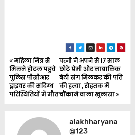
महिला मित्र से
पत्नी ने अपने से 17 साल
P
मिलने होटल पहुंचे
छोटे प्रेमी और नाबालिक
o
पुलिस पीसीआर
बेटी संग मिलकर की पति
ड्राइवर की संदिग्ध
की हत्या , रोहतक में
s
परिस्थितियों में मौत
चौंकाने वाला खुलासा
t
n
alakhharyana
a
@123