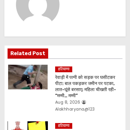
v
i
g
a
t
Related Post
i
हरियाणा
o
रेवाड़ी में पत्नी को सड़क पर घसीटकर
पीटा: बाल पकड़कर जमीन पर पटका,
n
लात-घूंसे बरसाए; महिला चीखती रही-
“मम्मी… मम्मी”
Aug 8, 2026
Alakhharyana@123
हरियाणा