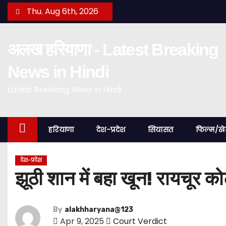
S
Thu. Aug 6th, 2026
k
i
अलख हरियाणा - Latest Breaking
p
t
News in Hindi
o
Latest Breaking News in Hindi
c
o
n
हरियाणा
देश-प्रदेश
सियासत
फिल्म/ख
t
e
n
देश-प्रदेश
झूठी शान में बहा खून! रायचूर क
t
By
alakhharyana@123
Apr 9, 2025
Court Verdict