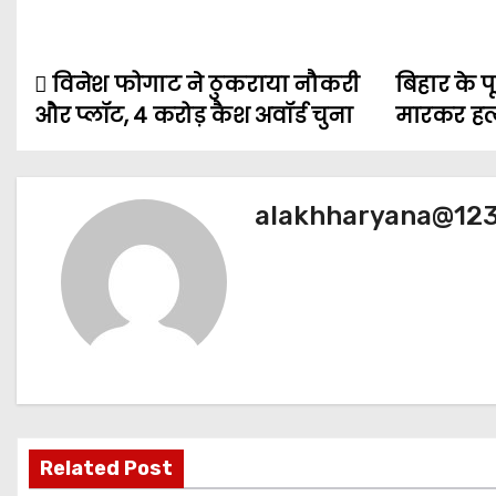
विनेश फोगाट ने ठुकराया नौकरी
बिहार के पू
P
और प्लॉट, 4 करोड़ कैश अवॉर्ड चुना
मारकर हत्
o
s
alakhharyana@12
t
n
a
v
i
g
Related Post