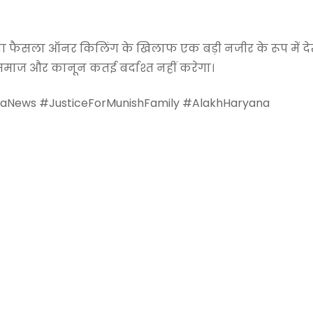
या फैसला ऑनर किलिंग के खिलाफ एक बड़ी नजीर के रूप में दे
ो समाज और कानून कतई बर्दाश्त नहीं करेगा।
kaNews #JusticeForMunishFamily #AlakhHaryana