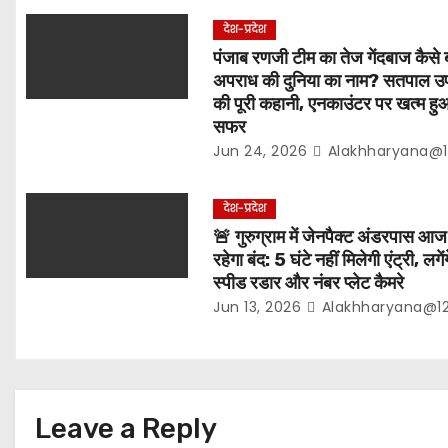
a
देश-प्रदेश
t
पंजाब रणजी टीम का तेज गेंदबाज कैसे 
अपराध की दुनिया का नाम? सतपाल उर्फ
i
की पूरी कहानी, एनकाउंटर पर खत्म हु
सफर
o
Jun 24, 2026
Alakhharyana@1
n
देश-प्रदेश
🚨 गुरुग्राम में जेनपैक्ट अंडरपास आज
रहेगा बंद: 5 घंटे नहीं मिलेगी एंट्री, लगेंग
स्पीड रडार और नंबर प्लेट कैमरे
Jun 13, 2026
Alakhharyana@1
Leave a Reply