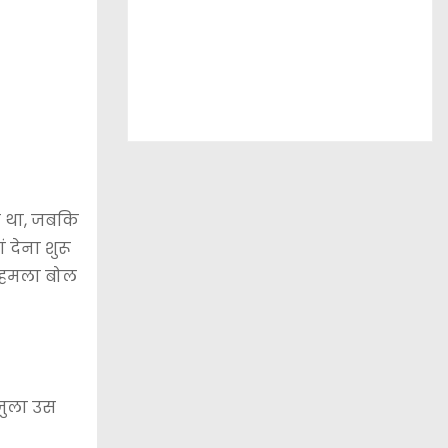
े था, जबकि
 देना शुरू
र हमला बोल
जुला उस