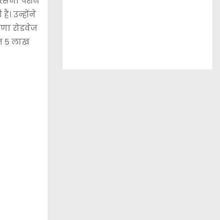
त्सना पेंशन
। उन्होंने
ाणा रोडवेज
हत 5 लाख