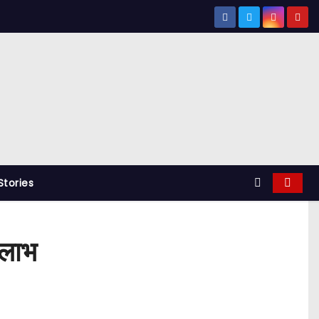
tories
 लाभ