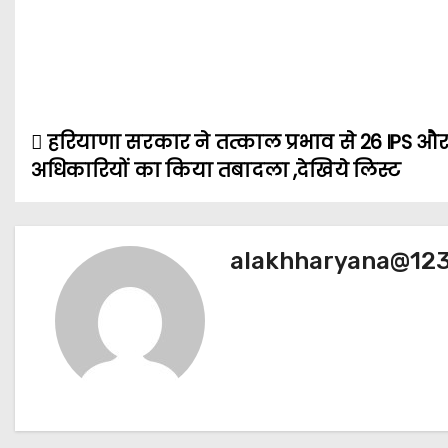
हरियाणा सरकार ने तत्काल प्रभाव से 26 IPS औ
P
अधिकारियों का किया तबादला ,देखिये लिस्ट
o
s
alakhharyana@12
t
n
a
v
i