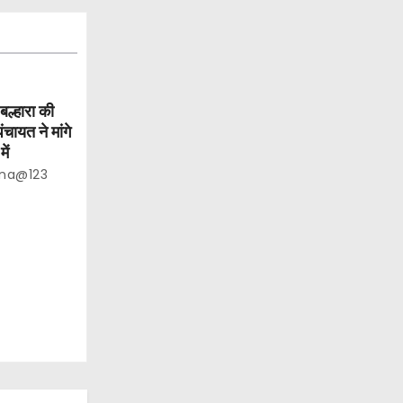
ल्हारा की
ंचायत ने मांगे
ें
na@123