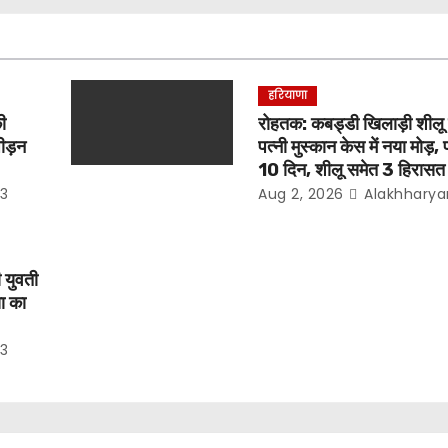
हरियाणा
ी
रोहतक: कबड्डी खिलाड़ी शीलू ब
ीड़न
पत्नी मुस्कान केस में नया मोड़, प
10 दिन, शीलू समेत 3 हिरासत म
3
Aug 2, 2026
Alakhharya
ी युवती
या का
3