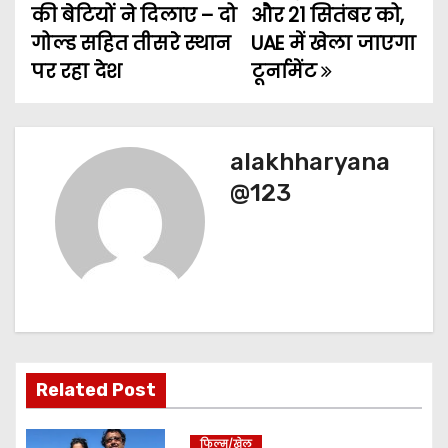
की बेटियों ने दिलाए – दो
और 21 सितंबर को,
s
गोल्ड सहित तीसरे स्थान
UAE में खेला जाएगा
t
पर रहा देश
टूर्नामेंट
n
a
alakhharyana
v
@123
i
g
a
t
Related Post
i
o
फिल्म/खेल