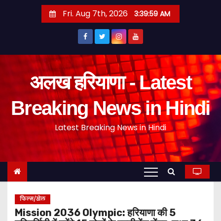
S
Fri. Aug 7th, 2026
3:40:00 AM
k
i
p
t
o
अलख हरियाणा - Latest
c
o
Breaking News in Hindi
n
Latest Breaking News in Hindi
t
e
n
t
फिल्म/खेल
Mission 2036 Olympic: हरियाणा की 5