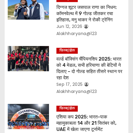
दिग्गज शूटर जसपाल राणा का निधन:
n
कॉमनवेल्थ में 9 गोल्ड जीतकर रचा
इतिहास, मनु भाकर ने रोकी ट्रेनिंग
Jun 12, 2026
Alakhharyana@123
फिल्म/खेल
वर्ल्ड बॉक्सिंग चैंपियनशिप 2025: भारत
को 4 मेडल, सभी हरियाणा की बेटियों ने
दिलाए – दो गोल्ड सहित तीसरे स्थान पर
रहा देश
Sep 17, 2025
Alakhharyana@123
फिल्म/खेल
एशिया कप 2025: भारत-पाक
महामुकाबला 14 और 21 सितंबर को,
UAE में खेला जाएगा टूर्नामेंट