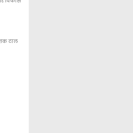
ं और विकास
क तक टाल