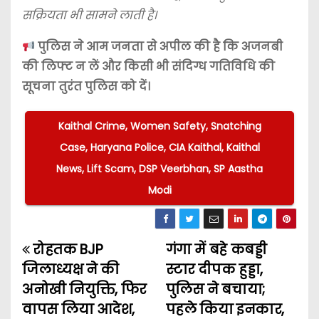
सक्रियता भी सामने लाती है।
पुलिस ने आम जनता से अपील की है कि अजनबी
की लिफ्ट न लें और किसी भी संदिग्ध गतिविधि की
सूचना तुरंत पुलिस को दें।
Kaithal Crime, Women Safety, Snatching
Case, Haryana Police, CIA Kaithal, Kaithal
News, Lift Scam, DSP Veerbhan, SP Aastha
Modi
रोहतक BJP
गंगा में बहे कबड्डी
P
जिलाध्यक्ष ने की
स्टार दीपक हुड्डा,
o
अनोखी नियुक्ति, फिर
पुलिस ने बचाया;
वापस लिया आदेश,
पहले किया इनकार,
s