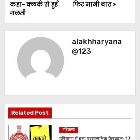
कहा- क्लर्क से हुई
फिर मानी बात
t
गलती
n
a
alakhharyana
v
@123
i
g
a
t
Related Post
i
o
हरियाणा
हरियाणा में बड़ा प्रशासनिक फेरबदल: 17