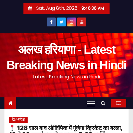
S
Sat. Aug 8th, 2026
9:46:37 AM
k
i
p
t
o
अलख हरियाणा - Latest
c
o
Breaking News in Hindi
n
Latest Breaking News in Hindi
t
e
n
t
देश-प्रदेश
128 साल बाद ओलिंपिक में गूंजेगा क्रिकेट का बल्ला,