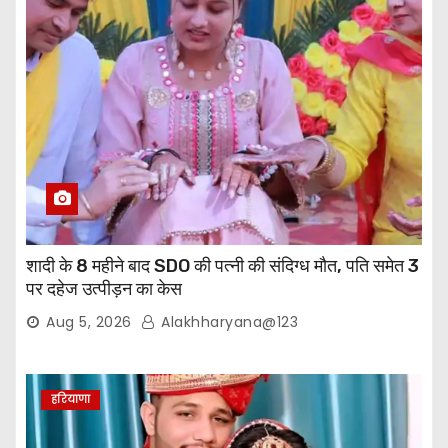
शादी के 8 महीने बाद SDO की पत्नी की संदिग्ध मौत, पति समेत 3
पर दहेज उत्पीड़न का केस
Aug 5, 2026
Alakhharyana@123
हरियाणा