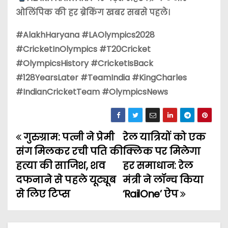
ओलिंपिक की हर ब्रेकिंग खबर सबसे पहले।
#AlakhHaryana #LAOlympics2028
#CricketInOlympics #T20Cricket
#OlympicsHistory #CricketIsBack
#128YearsLater #TeamIndia #KingCharles
#IndianCricketTeam #OlympicsNews
गुरुग्राम: पत्नी ने प्रेमी
रेल यात्रियों को एक
P
संग मिलकर रची पति की
क्लिक पर मिलेगा
o
हत्या की साजिश, शव
हर समाधान: रेल
दफनाने से पहले यूट्यूब
मंत्री ने लॉन्च किया
s
से लिए टिप्स
‘RailOne’ ऐप
t
n