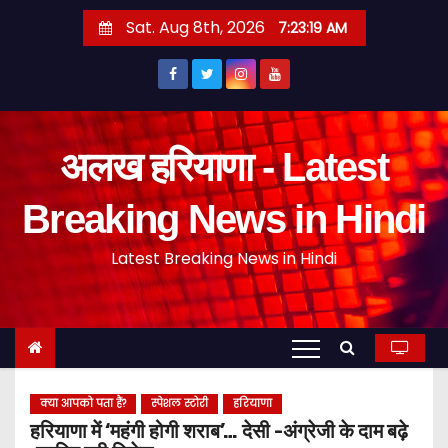
S
Sat. Aug 8th, 2026
7:23:20 AM
k
i
p
t
o
अलख हरियाणा - Latest
c
o
Breaking News in Hindi
n
Latest Breaking News in Hindi
t
e
n
t
क्या आपको पता हैं?
स्पेशल स्टोरी
हरियाणा
हरियाणा में ‘महंगी होगी शराब’… देसी -अंग्रेजी के दाम बढ़े