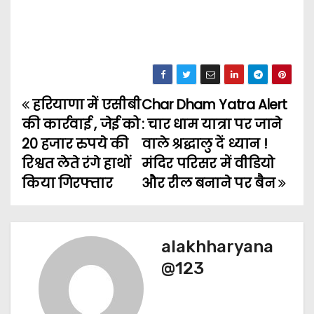
हरियाणा में एसीबी
Char Dham Yatra Alert
P
की कार्रवाई , जेई को
: चार धाम यात्रा पर जाने
o
20 हजार रुपये की
वाले श्रद्धालु दें ध्यान !
रिश्वत लेते रंगे हाथों
मंदिर परिसर में वीडियो
s
किया गिरफ्तार
और रील बनाने पर बैन
t
n
alakhharyana
a
@123
v