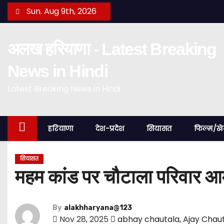
S
Sun. Aug 9th, 2026
k
i
अलख हरियाणा - Latest Breaking
p
t
News in Hindi
o
Latest Breaking News in Hindi
c
o
n
हरियाणा
देश-प्रदेश
सियासत
फिल्म/ख
t
e
n
सियासत
महम कांड पर चौटाला परिवार आमने
t
By
alakhharyana@123
Nov 28, 2025
abhay chautala
,
Ajay Chau