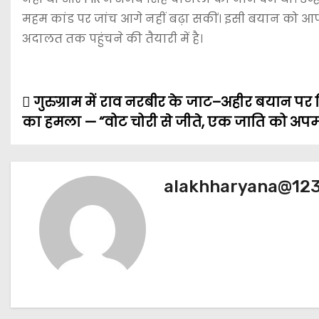
महम कांड पर जांच आगे नहीं बढ़ा सकीं। इसी बयान को आ
अदालत तक पहुंचने की तैयारी में है।
गुरुग्राम में राव नरबीर के जाट–अहीर बयान पर
P
का हमला — “वोट चोरी से जीते, एक जाति को अप
o
s
alakhharyana@12
t
n
a
v
i