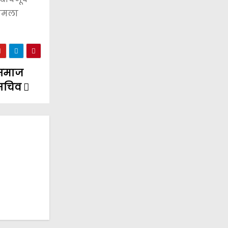
मामला
 समाज
हासचिव