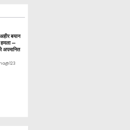
ट–अहीर बयान
ा हमला —
को अपमानित
na@123