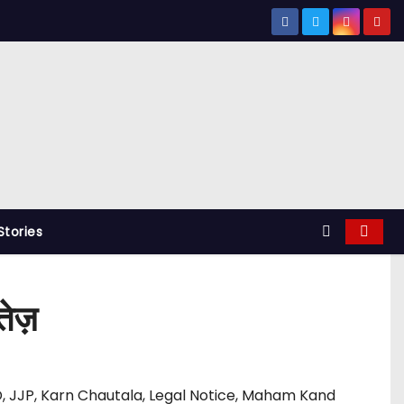
tories
तेज़
D
,
JJP
,
Karn Chautala
,
Legal Notice
,
Maham Kand