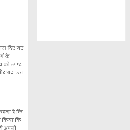
वारा दिए गए
्ण के
 को स्पष्ट
गी और अदालत
कहना है कि
वा किया कि
ही अपनी