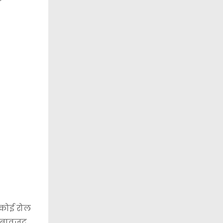
ा कोई रोल
े बावजूद