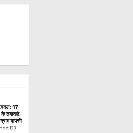
ेरबदल: 17
के तबादले,
ुग्राम वापसी
ana@123