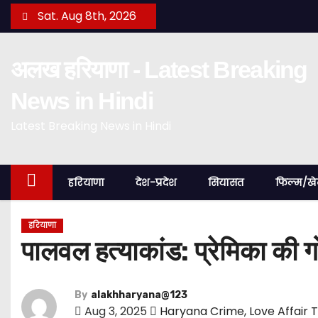
S
Sat. Aug 8th, 2026
k
i
अलख हरियाणा - Latest Breaking
p
t
News in Hindi
o
Latest Breaking News in Hindi
c
o
n
हरियाणा
देश-प्रदेश
सियासत
फिल्म/ख
t
e
n
हरियाणा
पालवल हत्याकांड: प्रेमिका की 
t
By
alakhharyana@123
Aug 3, 2025
Haryana Crime
,
Love Affair 