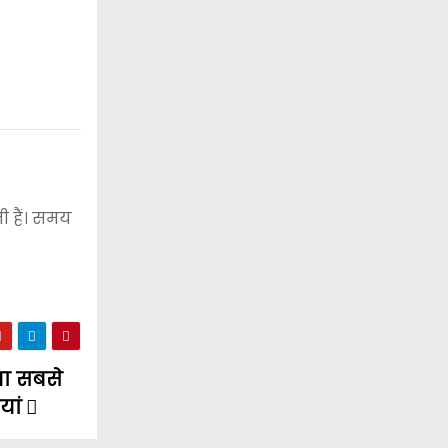
 हैं। समय
ना सबसे
यां