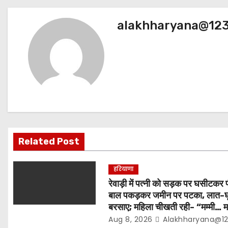
s
alakhharyana@12
t
n
a
v
i
g
Related Post
a
हरियाणा
t
रेवाड़ी में पत्नी को सड़क पर घसीटकर 
बाल पकड़कर जमीन पर पटका, लात-घू
i
बरसाए; महिला चीखती रही- “मम्मी… मम
Aug 8, 2026
Alakhharyana@1
o