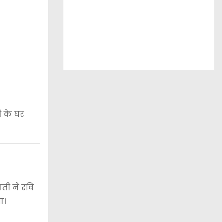
ी के घर
ती ने रवि
ा।