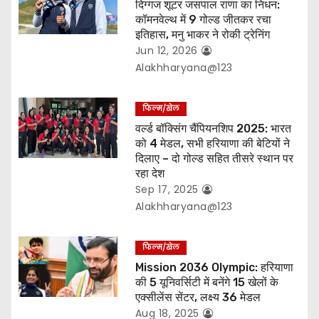
o
दिग्गज शूटर जसपाल राणा का निधन:
कॉमनवेल्थ में 9 गोल्ड जीतकर रचा
n
इतिहास, मनु भाकर ने रोकी ट्रेनिंग
Jun 12, 2026
Alakhharyana@123
फिल्म/खेल
वर्ल्ड बॉक्सिंग चैंपियनशिप 2025: भारत
को 4 मेडल, सभी हरियाणा की बेटियों ने
दिलाए – दो गोल्ड सहित तीसरे स्थान पर
रहा देश
Sep 17, 2025
Alakhharyana@123
फिल्म/खेल
Mission 2036 Olympic: हरियाणा
की 5 यूनिवर्सिटी में बनेंगे 15 खेलों के
एक्सीलेंस सेंटर, लक्ष्य 36 मेडल
Aug 18, 2025