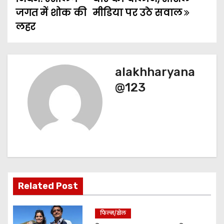
जगत में शोक की
मीडिया पर उठे सवाल
s
लहर
t
n
alakhharyana
a
@123
v
i
g
a
t
Related Post
i
फिल्म/खेल