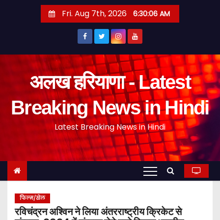
S
Fri. Aug 7th, 2026
6:30:07 AM
k
i
p
t
o
अलख हरियाणा - Latest
c
o
Breaking News in Hindi
n
Latest Breaking News in Hindi
t
e
n
t
फिल्म/खेल
रविचंद्रन अश्विन ने लिया अंतरराष्ट्रीय क्रिकेट से