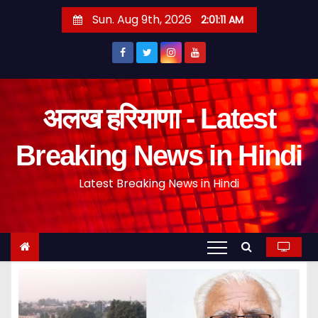
S
Sun. Aug 9th, 2026
2:01:11 AM
k
i
p
t
o
अलख हरियाणा - Latest
c
o
Breaking News in Hindi
n
Latest Breaking News in Hindi
t
e
n
t