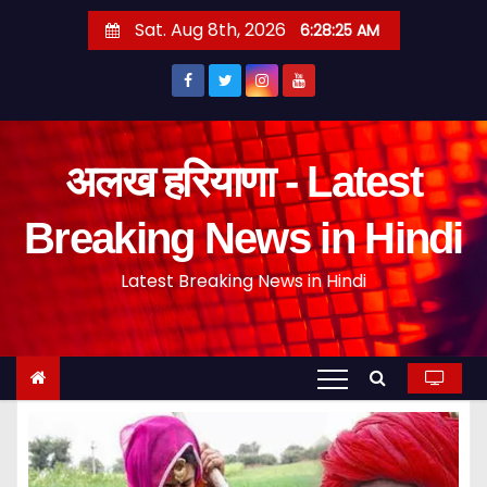
S
Sat. Aug 8th, 2026
6:28:25 AM
k
i
p
t
o
अलख हरियाणा - Latest
c
o
Breaking News in Hindi
n
Latest Breaking News in Hindi
t
e
n
t