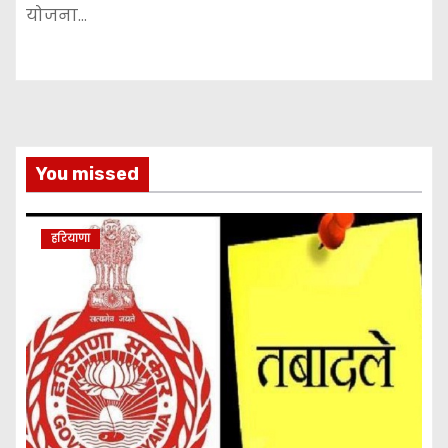
योजना…
You missed
हरियाणा