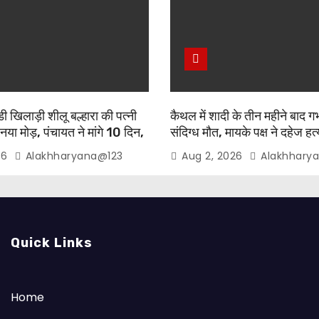
 खिलाड़ी शीलू बल्हारा की पत्नी
कैथल में शादी के तीन महीने बाद गर
 नया मोड़, पंचायत ने मांगे 10 दिन,
संदिग्ध मौत, मायके पक्ष ने दहेज ह
रासत में
आरोप
26
Alakhharyana@123
Aug 2, 2026
Alakhhary
Quick Links
Home