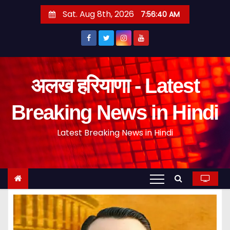
S
Sat. Aug 8th, 2026
7:56:41 AM
k
i
p
t
o
अलख हरियाणा - Latest
c
o
Breaking News in Hindi
n
Latest Breaking News in Hindi
t
e
n
t