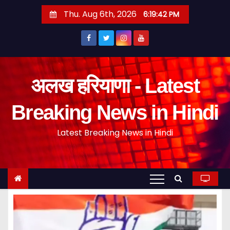
S
Thu. Aug 6th, 2026
6:19:42 PM
k
i
p
t
o
अलख हरियाणा - Latest
c
o
Breaking News in Hindi
n
Latest Breaking News in Hindi
t
e
n
t