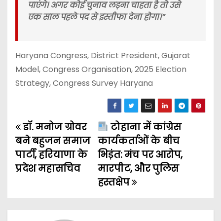
पाएंगे। अगर कोई चुनाव लड़ना चाहता है तो उसे
एक साल पहले पद से इस्तीफा देना होगा
।”
Haryana Congress, District President, Gujarat
Model, Congress Organisation, 2025 Election
Strategy, Congress Survey Haryana
डॉ. मनोज ग्रोवर
टोहाना में कांग्रेस
P
बने बहुजन समाज
कार्यकर्ताओं के बीच
o
पार्टी, हरियाणा के
भिड़ंत: मंच पर आरोप,
प्रदेश महासचिव
मारपीट, और पुलिस
s
हस्तक्षेप
t
n