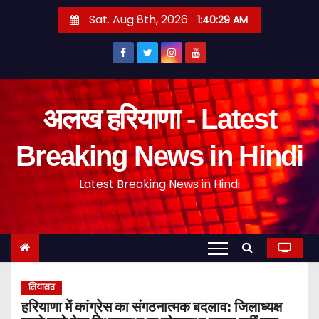
S
Sat. Aug 8th, 2026
1:40:31 AM
k
i
p
t
o
अलख हरियाणा - Latest
c
o
Breaking News in Hindi
n
Latest Breaking News in Hindi
t
e
n
t
सियासत
हरियाणा में कांग्रेस का संगठनात्मक बदलाव: जिलाध्यक्ष