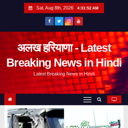
S
Sat. Aug 8th, 2026
4:31:53 AM
k
i
p
t
o
अलख हरियाणा - Latest
c
Breaking News in Hindi
o
n
Latest Breaking News in Hindi
t
e
n
t