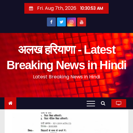
S
Fri. Aug 7th, 2026
10:30:54 AM
k
i
p
t
o
अलख हरियाणा - Latest
c
o
Breaking News in Hindi
n
Latest Breaking News in Hindi
t
e
n
t