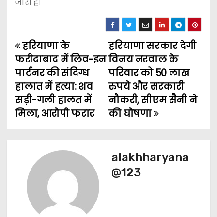
जारी है।
हरियाणा के
हरियाणा सरकार देगी
P
फरीदाबाद में लिव-इन
विनय नरवाल के
o
पार्टनर की संदिग्ध
परिवार को 50 लाख
हालात में हत्या: शव
रुपये और सरकारी
s
सड़ी-गली हालत में
नौकरी, सीएम सैनी ने
t
मिला, आरोपी फरार
की घोषणा
n
a
alakhharyana
v
@123
i
g