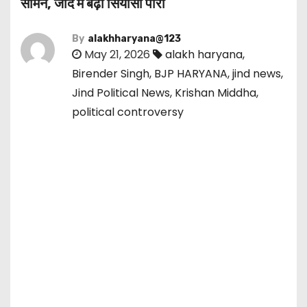
सामने, जींद में बढ़ा सियासी पारा
By
alakhharyana@123
May 21, 2026
alakh haryana
,
Birender Singh
,
BJP HARYANA
,
jind news
,
Jind Political News
,
Krishan Middha
,
political controversy