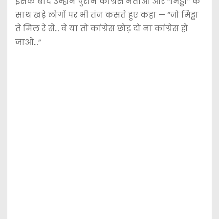
इसके बाद उन्होंने पुराने कांग्रेस नेताओं और “मिड्ढा” के
साथ खड़े लोगों पर भी तंज कसते हुए कहा — “जो मिड्ढा
ते मिल रे से… वे या तो कांग्रेस छोड़ दो ना कांग्रेस हो
जाओ…”