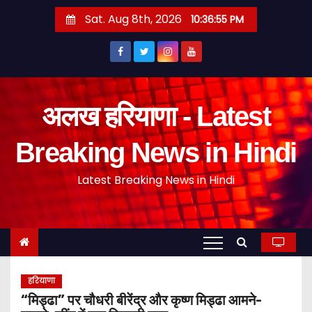
S
Sat. Aug 8th, 2026
10:36:56 PM
k
i
p
t
o
अलख हरियाणा - Latest
c
o
Breaking News in Hindi
n
Latest Breaking News in Hindi
t
e
n
t
हरियाणा
“मिड्ढा” पर चौधरी बीरेंद्र और कृष्ण मिड्ढा आमने-