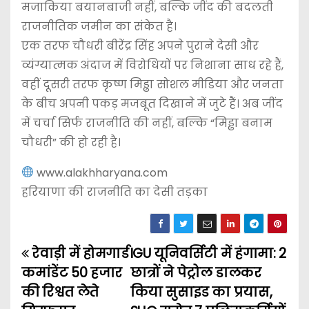
मजाकिया बयानबाजी नहीं, बल्कि जींद की बदलती
राजनीतिक जमीन का संकेत है।
एक तरफ चौधरी बीरेंद्र सिंह अपने पुराने देसी और
व्यंग्यात्मक अंदाज में विरोधियों पर निशाना साध रहे हैं,
वहीं दूसरी तरफ कृष्ण मिड्ढा सोशल मीडिया और जनता
के बीच अपनी पकड़ मजबूत दिखाने में जुटे हैं। अब जींद
में चर्चा सिर्फ राजनीति की नहीं, बल्कि “मिड्ढा बनाम
चौधरी” की हो रही है।
www.alakhharyana.com
हरियाणा की राजनीति का देसी तड़का
रेवाड़ी में होमगार्ड
IGU यूनिवर्सिटी में हंगामा: 2
P
कमांडेंट 50 हजार
छात्रों ने पेट्रोल डालकर
o
की रिश्वत लेते
किया सुसाइड का प्रयास,