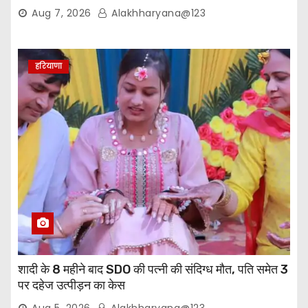
वापसी
Aug 7, 2026
Alakhharyana@123
हरियाणा
शादी के 8 महीने बाद SDO की पत्नी की संदिग्ध मौत, पति समेत 3
पर दहेज उत्पीड़न का केस
Aug 5, 2026
Alakhharyana@123