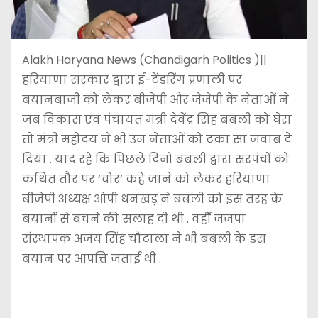
Alakh Haryana News (Chandigarh Politics )||
हरियाणा सरकार द्वारा ई-टेंडरिंग प्रणाली पर
बयानबाजी को लेकर बीजेपी और जेजेपी के नेताओं ने
जब विकास एवं पंचायत मंत्री देवेंद्र सिंह बबली को घेरा
तो मंत्री महोदय ने भी उन नेताओं को टका सा जवाब दे
दिया . याद रहे कि पिछले दिनों बबली द्वारा सरपंचों को
कथित तौर पर ‘चोर’ कहे जाने को लेकर हरियाणा
बीजेपी अध्यक्ष ओपी धनखड़ ने बबली को इस तरह के
बयानों से बचने की सलाह दी थी . वहीँ जजपा
संस्थापक अजय सिंह चौटाला ने भी बबली के इस
बयान पर आपत्ति जताई थी .