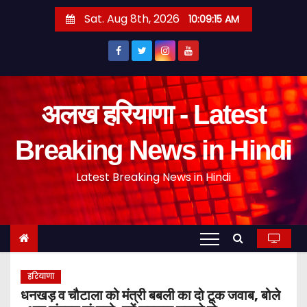
S
Sat. Aug 8th, 2026
10:09:16 AM
k
i
p
t
o
अलख हरियाणा - Latest
c
o
Breaking News in Hindi
n
Latest Breaking News in Hindi
t
e
n
t
हरियाणा
धनखड़ व चौटाला को मंत्री बबली का दो टूक जवाब, बोले