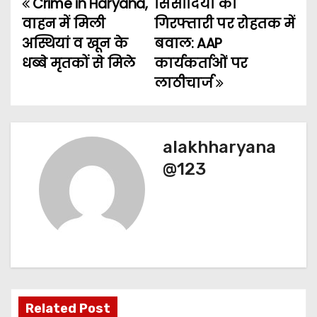
Crime in Haryana,
सिसोदिया की
P
वाहन में मिली
गिरफ्तारी पर रोहतक में
o
अस्थियां व खून के
बवाल: AAP
धब्बे मृतकों से मिले
कार्यकर्ताओं पर
s
लाठीचार्ज
t
n
alakhharyana
a
@123
v
i
g
a
t
Related Post