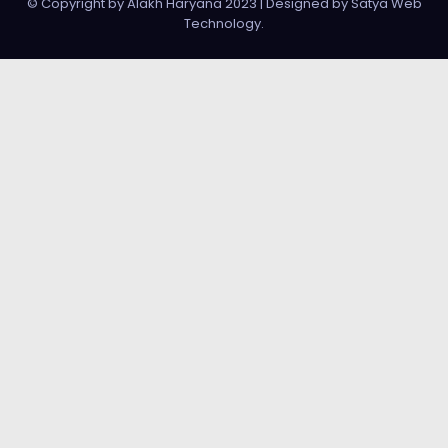
© Copyright by Alakh Haryana 2023
|
Designed by
Satya Web
Technology
.