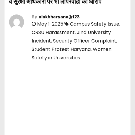
व सुरक्षा अधिकारी पर भी लापरवाही का आरोप
By
alakhharyana@123
May 1, 2025
Campus Safety Issue
,
CRSU Harassment
,
Jind University
Incident
,
Security Officer Complaint
,
Student Protest Haryana
,
Women
Safety in Universities