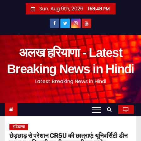
S
Sun. Aug 9th, 2026
1:58:49 PM
k
i
p
t
o
अलख हरियाणा - Latest
c
o
Breaking News in Hindi
n
Latest Breaking News in Hindi
t
e
n
t
हरियाणा
छेड़छाड़ से परेशान CRSU की छात्राएं: यूनिवर्सिटी डीन