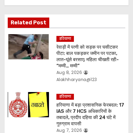
a
t
Related Post
i
हरियाणा
o
रेवाड़ी में पत्नी को सड़क पर घसीटकर
पीटा: बाल पकड़कर जमीन पर पटका,
n
लात-घूंसे बरसाए; महिला चीखती रही-
“मम्मी… मम्मी”
Aug 8, 2026
Alakhharyana@123
हरियाणा
हरियाणा में बड़ा प्रशासनिक फेरबदल: 17
IAS और 7 HCS अधिकारियों के
तबादले, प्रदीप दहिया की 24 घंटे में
गुरुग्राम वापसी
Aug 7, 2026