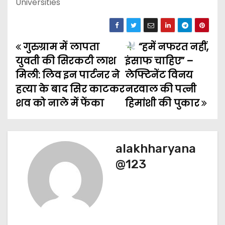
Universities
गुरुग्राम में लापता
“हमें नफरत नहीं,
P
युवती की सिरकटी लाश
इंसाफ चाहिए” –
o
मिली: लिव इन पार्टनर ने
लेफ्टिनेंट विनय
हत्या के बाद सिर काटकर
नरवाल की पत्नी
s
शव को नाले में फेंका
हिमांशी की पुकार
t
n
alakhharyana
a
@123
v
i
g