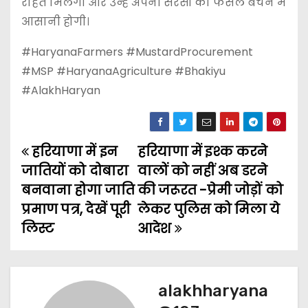
राहत मिलेगी और उन्हें अपनी सरसों की फसल बेचने में
आसानी होगी।
#HaryanaFarmers #MustardProcurement
#MSP #HaryanaAgriculture #Bhakiyu
#AlakhHaryan
हरियाणा में इन
हरियाणा में इश्क करने
P
जातियों को दोबारा
वालों को नहीं अब डरने
o
बनवाना होगा जाति
की जरूरत -प्रेमी जोड़ों को
प्रमाण पत्र, देखें पूरी
लेकर पुलिस को मिला ये
s
लिस्ट
आदेश
t
n
alakhharyana
a