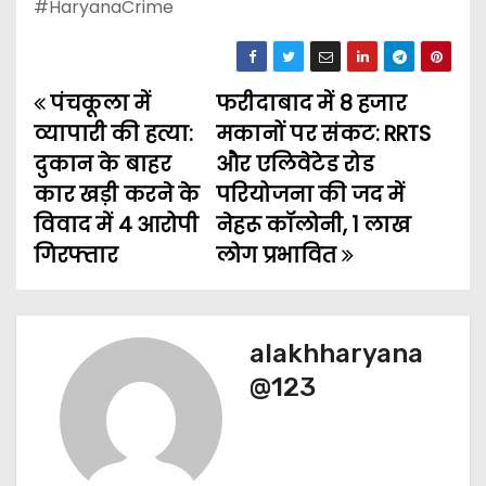
#HaryanaCrime
पंचकूला में
फरीदाबाद में 8 हजार
P
व्यापारी की हत्या:
मकानों पर संकट: RRTS
o
दुकान के बाहर
और एलिवेटेड रोड
कार खड़ी करने के
परियोजना की जद में
s
विवाद में 4 आरोपी
नेहरू कॉलोनी, 1 लाख
t
गिरफ्तार
लोग प्रभावित
n
a
alakhharyana
v
@123
i
g