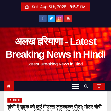
S
Sat. Aug 8th, 2026
8:15:32 PM
k
i
p
t
o
अलख हरियाणा - Latest
c
o
Breaking News in Hindi
n
Latest Breaking News in Hindi
t
e
n
t
हरियाणा
हांसी में युवक को कुएं में उल्टा लटकाकर पीटा: मोटर चोरी