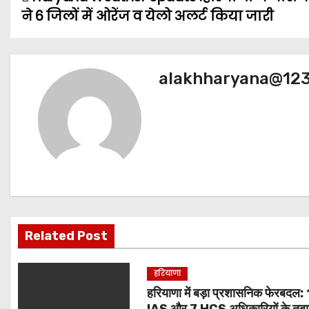
P
ने 6 जिलों में ओरेंज व येलो अलर्ट किया जारी
o
s
alakhharyana@12
t
n
a
v
i
g
Related Post
a
हरियाणा
t
हरियाणा में बड़ा प्रशासनिक फेरबदल: