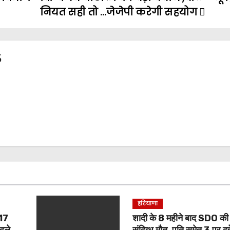
नियत सही तो …जेजेपी करेगी सहयोग
3
हरियाणा
 17
शादी के 8 महीने बाद SDO की 