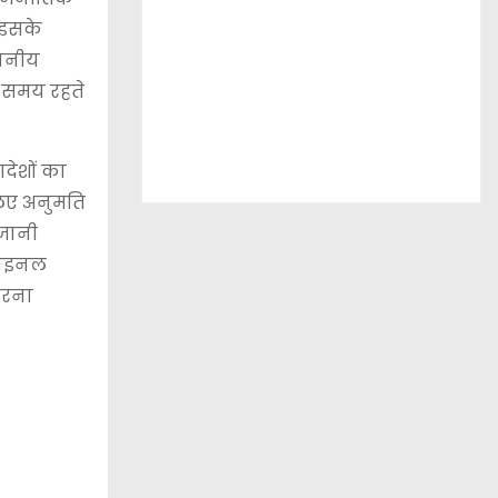
 इसके
थानीय
ि समय रहते
देशों का
लिए अनुमति
 जानी
 फाइनल
करना