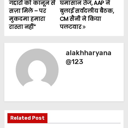
गद्दारों को कानून से
घमासान तेज, AAP ने
s
सज़ा मिले – पर
बुलाई सर्वदलीय बैठक,
t
मुकदमा हमारा
CM सैनी ने किया
रास्ता नहीं”
पलटवार
n
a
v
alakhharyana
@123
i
g
a
t
i
Related Post
o