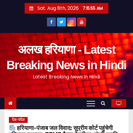
S
Sat. Aug 8th, 2026
7:15:56 AM
k
i
p
t
o
अलख हरियाणा - Latest
c
o
Breaking News in Hindi
n
Latest Breaking News in Hindi
t
e
n
t
देश-प्रदेश
हरियाणा-पंजाब जल विवाद: सुप्रीम कोर्ट पहुंचेगी