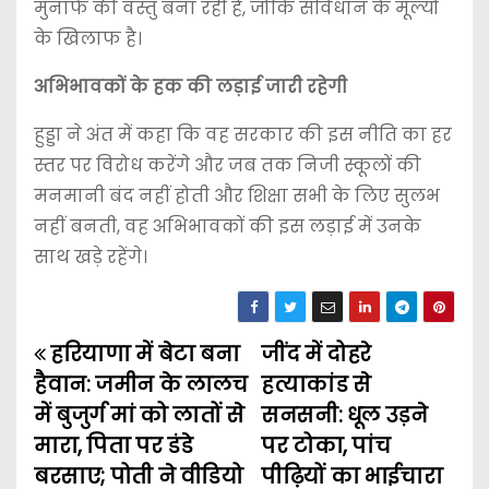
मुनाफे की वस्तु बना रही है, जोकि संविधान के मूल्यों
के खिलाफ है।
अभिभावकों के हक की लड़ाई जारी रहेगी
हुड्डा ने अंत में कहा कि वह सरकार की इस नीति का हर
स्तर पर विरोध करेंगे और जब तक निजी स्कूलों की
मनमानी बंद नहीं होती और शिक्षा सभी के लिए सुलभ
नहीं बनती, वह अभिभावकों की इस लड़ाई में उनके
साथ खड़े रहेंगे।
हरियाणा में बेटा बना
जींद में दोहरे
P
हैवान: जमीन के लालच
हत्याकांड से
o
में बुजुर्ग मां को लातों से
सनसनी: धूल उड़ने
मारा, पिता पर डंडे
पर टोका, पांच
s
बरसाए; पोती ने वीडियो
पीढ़ियों का भाईचारा