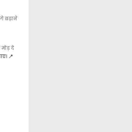
 बढ़ाने
मोड़ दे
ाए। 📍