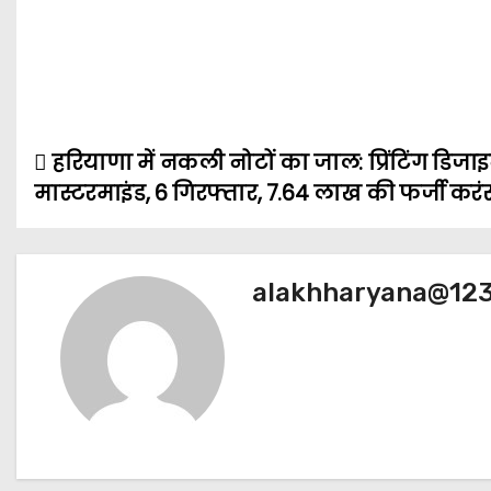
हरियाणा में नकली नोटों का जाल: प्रिंटिंग डि
P
मास्टरमाइंड, 6 गिरफ्तार, 7.64 लाख की फर्जी कर
o
s
alakhharyana@12
t
n
a
v