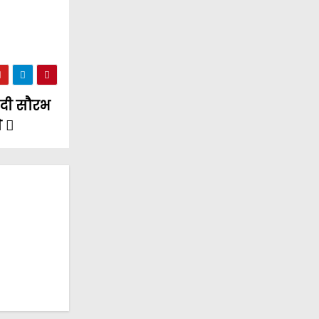
र दी सौरभ
े