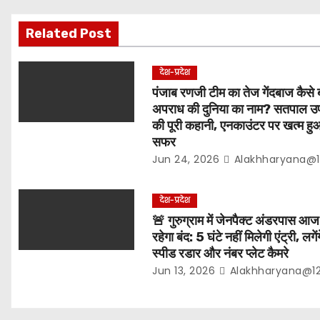
i
g
Related Post
a
देश-प्रदेश
t
पंजाब रणजी टीम का तेज गेंदबाज कैसे 
अपराध की दुनिया का नाम? सतपाल उर्फ
i
की पूरी कहानी, एनकाउंटर पर खत्म हु
सफर
o
Jun 24, 2026
Alakhharyana@1
n
देश-प्रदेश
🚨 गुरुग्राम में जेनपैक्ट अंडरपास आज
रहेगा बंद: 5 घंटे नहीं मिलेगी एंट्री, लगेंग
स्पीड रडार और नंबर प्लेट कैमरे
Jun 13, 2026
Alakhharyana@1