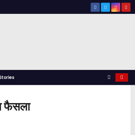
tories
़ा फैसला