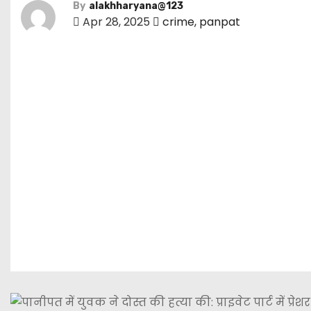
By
alakhharyana@123
Apr 28, 2025
crime
,
panpat