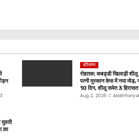
हरियाणा
ी
रोहतक: कबड्डी खिलाड़ी शीलू ब
ीड़न
पत्नी मुस्कान केस में नया मोड़, प
10 दिन, शीलू समेत 3 हिरासत म
3
Aug 2, 2026
Alakhharya
ी युवती
या का