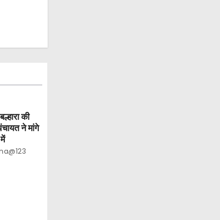
ल्हारा की
ंचायत ने मांगे
ें
na@123