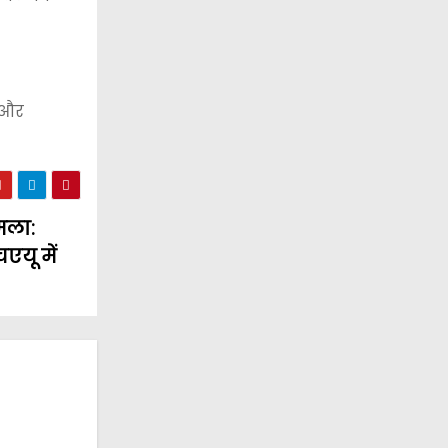
 और
मला:
एयू में