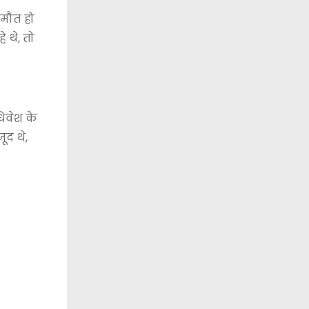
 मौत हो
 थे, तो
धिवेश के
ूद थे,