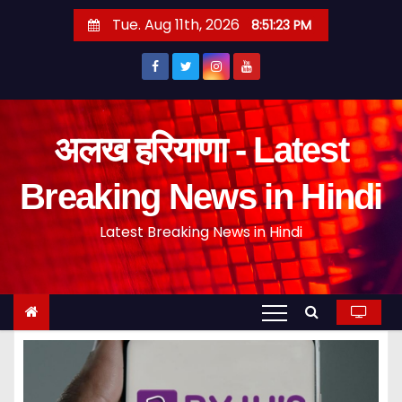
S
Tue. Aug 11th, 2026
8:51:24 PM
k
i
p
t
o
अलख हरियाणा - Latest
c
o
Breaking News in Hindi
n
Latest Breaking News in Hindi
t
e
n
t