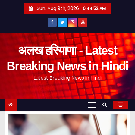
S
Sun. Aug 9th, 2026
6:44:52 AM
k
i
p
t
o
अलख हरियाणा - Latest
c
o
Breaking News in Hindi
n
Latest Breaking News in Hindi
t
e
n
t