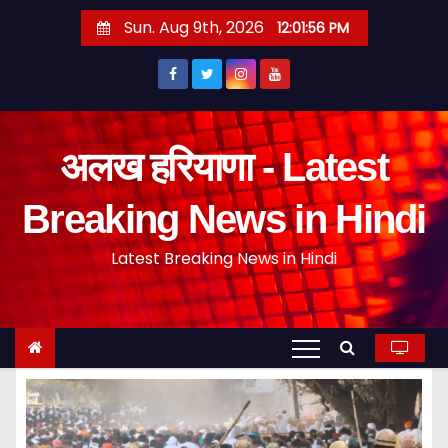
S
Sun. Aug 9th, 2026
12:01:57 PM
k
i
p
t
o
अलख हरियाणा - Latest
c
o
Breaking News in Hindi
n
Latest Breaking News in Hindi
t
e
n
t