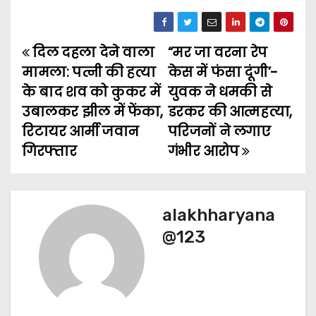
दिल दहला देने वाला
“मर जा वरना रेप
P
मामला: पत्नी की हत्या
केस में फंसा दूंगी’-
o
के बाद शव को कुकर में
युवक ने धमकी से
उबालकर झील में फेंका,
डरकर की आत्महत्या,
s
रिटायर आर्मी जवान
परिजनों ने लगाए
t
गिरफ्तार
गंभीर आरोप
n
a
alakhharyana
v
@123
i
g