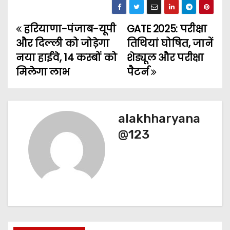
हरियाणा-पंजाब-यूपी
GATE 2025: परीक्षा
P
और दिल्ली को जोड़ेगा
तिथियां घोषित, जानें
o
नया हाईवे, 14 कस्बों को
शेड्यूल और परीक्षा
मिलेगा लाभ
पैटर्न
s
t
n
alakhharyana
@123
a
v
i
g
a