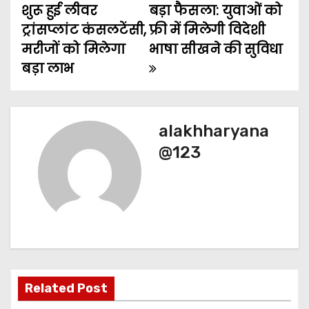
शुरू हुई लीवर
बड़ा फैसला: युवाओं को
o
ट्रांसप्लांट कंसलटेंसी,
फ्री में मिलेगी विदेशी
मरीजों को मिलेगा
भाषा सीखने की सुविधा
s
बड़ा लाभ
t
n
alakhharyana
a
@123
v
i
g
a
t
Related Post