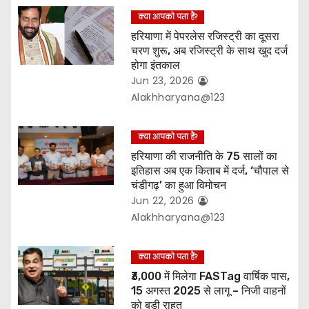
i
क्या आपको पता हैं?
o
हरियाणा में पेपरलेस रजिस्ट्री का दूसरा
चरण शुरू, अब रजिस्ट्री के साथ खुद दर्ज
n
होगा इंतकाल
Jun 23, 2026
Alakhharyana@123
क्या आपको पता हैं?
हरियाणा की राजनीति के 75 सालों का
इतिहास अब एक किताब में दर्ज, ‘चौपाल से
चंडीगढ़’ का हुआ विमोचन
Jun 22, 2026
Alakhharyana@123
क्या आपको पता हैं?
₹3,000 में मिलेगा FASTag वार्षिक पास,
15 अगस्त 2025 से लागू – निजी वाहनों
को बड़ी राहत